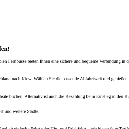
fen!
en Fernbusse bieten Ihnen eine sichere und bequeme Verbindung in di
hland nach Kiew. Wählen Sie die passende Abfahrtszeit und genießen S
bsite buchen. Alternativ ist auch die Bezahlung beim Einstieg in den B
f und weitere Städte.
Egal ob einfache Fahrt oder Hin- und Rückfahrt – wir bieten faire Tari