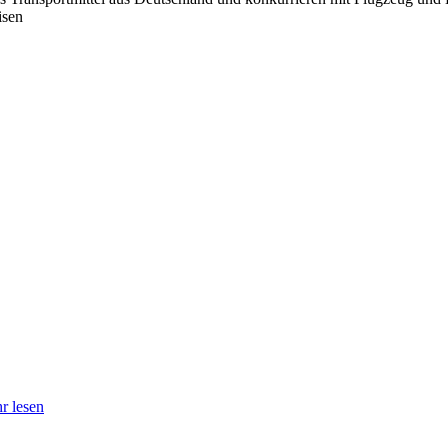
isen
r lesen