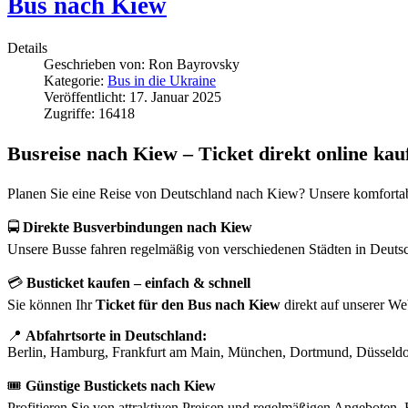
Bus nach Kiew
Details
Geschrieben von:
Ron Bayrovsky
Kategorie:
Bus in die Ukraine
Veröffentlicht: 17. Januar 2025
Zugriffe: 16418
Busreise nach Kiew – Ticket direkt online kau
Planen Sie eine Reise von Deutschland nach Kiew? Unsere komfortabl
🚍
Direkte Busverbindungen nach Kiew
Unsere Busse fahren regelmäßig von verschiedenen Städten in Deutsc
💳
Busticket kaufen – einfach & schnell
Sie können Ihr
Ticket für den Bus nach Kiew
direkt auf unserer We
📍
Abfahrtsorte in Deutschland:
Berlin, Hamburg, Frankfurt am Main, München, Dortmund, Düsseldor
🎟️
Günstige Bustickets nach Kiew
Profitieren Sie von attraktiven Preisen und regelmäßigen Angeboten. 